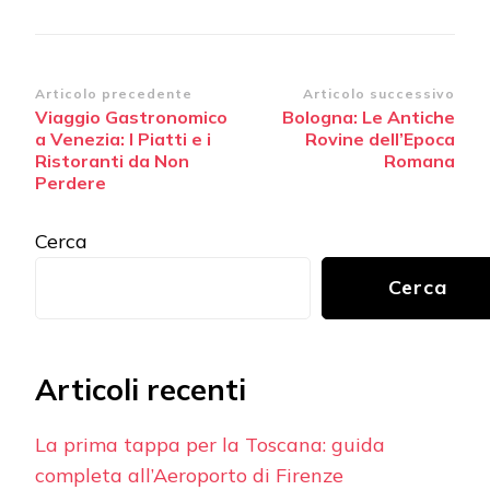
Navigazione
Articolo precedente
Articolo successivo
Viaggio Gastronomico
Bologna: Le Antiche
articoli
a Venezia: I Piatti e i
Rovine dell’Epoca
Ristoranti da Non
Romana
Perdere
Cerca
Cerca
Articoli recenti
La prima tappa per la Toscana: guida
completa all’Aeroporto di Firenze