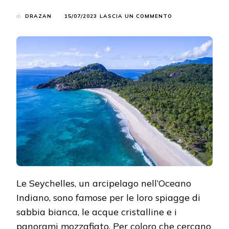
SU
di
DRAZAN
15/07/2023
LASCIA UN COMMENTO
VACANZE
IN
UN’ISOLA
PRIVATA:
VILLE
DI
LUSSO
ALLE
SEYCHELLES
E
LE
MIGLIORI
PIATTAFORME
DI
PRENOTAZIONE
Le Seychelles, un arcipelago nell’Oceano
Indiano, sono famose per le loro spiagge di
sabbia bianca, le acque cristalline e i
panorami mozzafiato. Per coloro che cercano