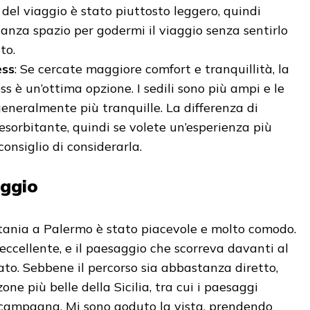
co del viaggio è stato piuttosto leggero, quindi
nza spazio per godermi il viaggio senza sentirlo
to.
ess
: Se cercate maggiore comfort e tranquillità, la
ss è un’ottima opzione. I sedili sono più ampi e le
eneralmente più tranquille. La differenza di
esorbitante, quindi se volete un’esperienza più
 consiglio di considerarla.
aggio
atania a Palermo è stato piacevole e molto comodo.
eccellente, e il paesaggio che scorreva davanti al
nato. Sebbene il percorso sia abbastanza diretto,
one più belle della Sicilia, tra cui i paesaggi
i campagna. Mi sono goduto la vista, prendendo