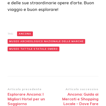
e delle sue straordinarie opere d’arte. Buon
viaggio e buon esplorare!
TAG:
ANCONA
MUSEO ARCHEOLOGICO NAZIONALE DELLE MARCHE
MUSEO TATTILE STATALE OMERO
Navigazione
Articolo precedente
Articolo successivo
Esplorare Ancona: I
Ancona: Guida ai
articoli
Migliori Hotel per un
Mercati e Shopping
Soggiorno
Locale – Dove Fare