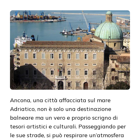
ANCONA:
UN
MONDO
DI
ARTE
E
CULTURA
–
MUSEI
E
GALLERIE
DA
VISITARE
Ancona, una città affacciata sul mare
Adriatico, non è solo una destinazione
balneare ma un vero e proprio scrigno di
tesori artistici e culturali. Passeggiando per
le sue strade, si può respirare un’atmosfera