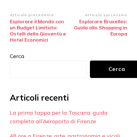
Navigazione
Articolo precedente
Articolo successivo
Esplorare il Mondo con
Esplorare Bruxelles:
articoli
un Budget Limitato:
Guida allo Shopping in
Ostelli della Gioventù e
Europa
Hotel Economici
Cerca
Cerca
Articoli recenti
La prima tappa per la Toscana: guida
completa all’Aeroporto di Firenze
48 ore a Firenze: arte, gastronomia e vicoli