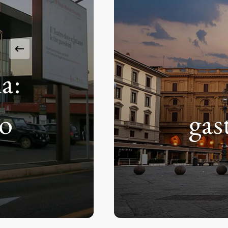
:
o
gast