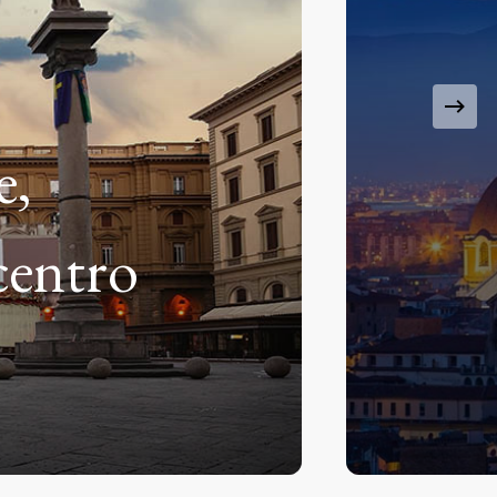
,
entro