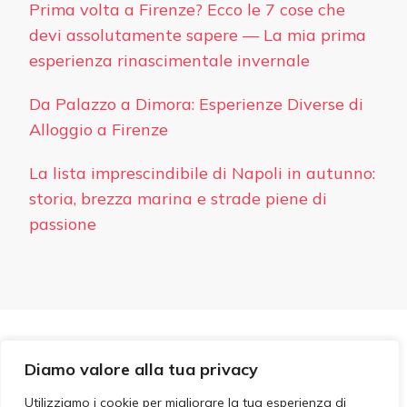
Prima volta a Firenze? Ecco le 7 cose che
devi assolutamente sapere — La mia prima
esperienza rinascimentale invernale
Da Palazzo a Dimora: Esperienze Diverse di
Alloggio a Firenze
La lista imprescindibile di Napoli in autunno:
storia, brezza marina e strade piene di
passione
PRIVACY
Diamo valore alla tua privacy
© Copyright 2026
Hotel Ideale
. Tutti i diritti riservati.
Blossom PinIt | Sviluppato da
Blossom Themes
. Powered
Utilizziamo i cookie per migliorare la tua esperienza di