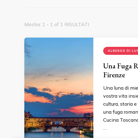
Mostra: 1 - 1 of 1 RISULTATI
ALBERGO DI LU
Una Fuga Ro
Firenze
Una luna di mie
vostra vita ins
cultura, storia
una fuga romanti
Cucina Toscana:
…