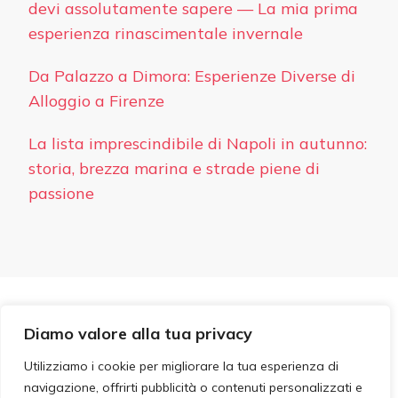
devi assolutamente sapere — La mia prima
esperienza rinascimentale invernale
Da Palazzo a Dimora: Esperienze Diverse di
Alloggio a Firenze
La lista imprescindibile di Napoli in autunno:
storia, brezza marina e strade piene di
passione
PRIVACY
Diamo valore alla tua privacy
© Copyright 2026
Hotel Ideale
. Tutti i diritti riservati.
Blossom PinIt | Sviluppato da
Blossom Themes
. Powered
Utilizziamo i cookie per migliorare la tua esperienza di
by
WordPress
.
navigazione, offrirti pubblicità o contenuti personalizzati e