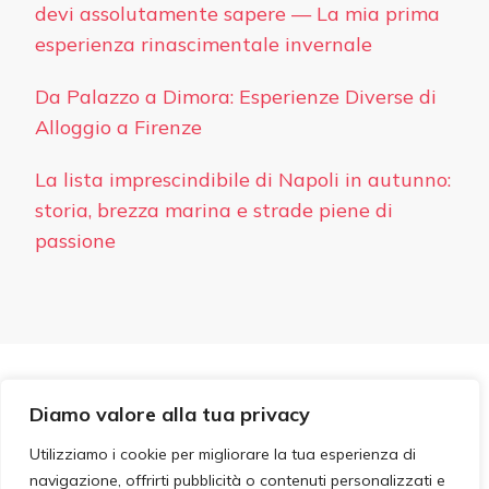
devi assolutamente sapere — La mia prima
esperienza rinascimentale invernale
Da Palazzo a Dimora: Esperienze Diverse di
Alloggio a Firenze
La lista imprescindibile di Napoli in autunno:
storia, brezza marina e strade piene di
passione
PRIVACY
Diamo valore alla tua privacy
© Copyright 2026
Hotel Ideale
. Tutti i diritti riservati.
Blossom PinIt | Sviluppato da
Blossom Themes
. Powered
Utilizziamo i cookie per migliorare la tua esperienza di
by
WordPress
.
navigazione, offrirti pubblicità o contenuti personalizzati e