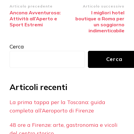
Navigazione
Articolo precedente
Articolo successivo
Ancona Avventurosa:
I migliori hotel
articoli
Attività all’Aperto e
boutique a Roma per
Sport Estremi
un soggiorno
indimenticabile
Cerca
Cerca
Articoli recenti
La prima tappa per la Toscana: guida
completa all’Aeroporto di Firenze
48 ore a Firenze: arte, gastronomia e vicoli
del centro storico