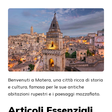
CONSIGLI
INSIDER
PER
ESPLORARE
MATERA:
COME
NAVIGARE
PER
LA
CITTÀ
CON
FACILITÀ
Benvenuti a Matera, una città ricca di storia
e cultura, famosa per le sue antiche
abitazioni rupestri e i paesaggi mozzafiato.
Articoli Essenziali