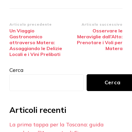
Navigazione
Articolo precedente
Articolo successivo
Un Viaggio
Osservare le
articoli
Gastronomico
Meraviglie dall’Alto:
attraverso Matera:
Prenotare i Voli per
Assaggiando le Delizie
Matera
Locali e i Vini Prelibati
Cerca
Cerca
Articoli recenti
La prima tappa per la Toscana: guida