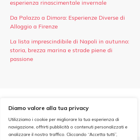
esperienza rinascimentale invernale
Da Palazzo a Dimora: Esperienze Diverse di
Alloggio a Firenze
La lista imprescindibile di Napoli in autunno:
storia, brezza marina e strade piene di
passione
PRIVACY
Diamo valore alla tua privacy
© Copyright 2026
Hotel Ideale
. Tutti i diritti riservati.
Blossom PinIt | Sviluppato da
Blossom Themes
. Powered
Utilizziamo i cookie per migliorare la tua esperienza di
by
WordPress
.
navigazione, offrirti pubblicità o contenuti personalizzati e
analizzare il nostro traffico. Cliccando “Accetta tutti”,