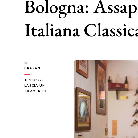
Bologna: Assap
Italiana Classic
di
DRAZAN
18/11/2023
LASCIA UN
SU
COMMENTO
VIAGGIO
GASTRONOMICO
A
BOLOGNA:
ASSAPORARE
LA
CUCINA
ITALIANA